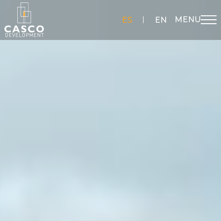
MENU
ES
EN