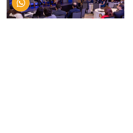
Panamá fue sede del foro Building Tomorrow RE
Diferentes culturas que convergen en el arrabal
de Santa Ana